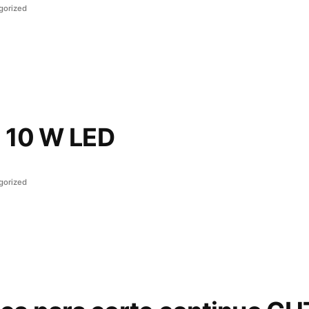
gorized
X 10 W LED
gorized