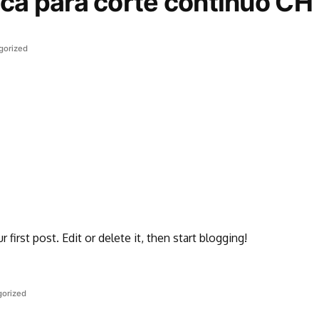
lica para corte continuo CH
gorized
irst post. Edit or delete it, then start blogging!
gorized