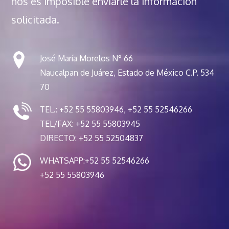
nos es imposible enviarle la información
solicitada.
José María Morelos N° 66
Naucalpan de Juárez, Estado de México C.P. 534
70
TEL.: +52 55 55803946, +52 55 52546266
TEL/FAX: +52 55 55803945
DIRECTO: +52 55 52504837
WHATSAPP:
+52 55 52546266
+52 55 55803946