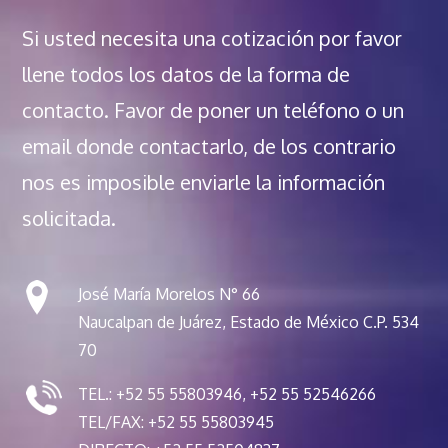
Si usted necesita una cotización por favor
llene todos los datos de la forma de
contacto. Favor de poner un teléfono o un
email donde contactarlo, de los contrario
nos es imposible enviarle la información
solicitada.
José María Morelos N° 66
Naucalpan de Juárez, Estado de México C.P. 534
70
TEL.: +52 55 55803946, +52 55 52546266
TEL/FAX: +52 55 55803945