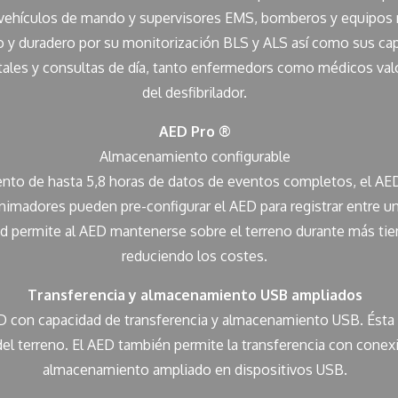
s vehículos de mando y supervisores EMS, bomberos y equipos 
cto y duradero por su monitorización BLS y ALS así como sus c
ntales y consultas de día, tanto enfermedors como médicos val
del desfibrilador.
AED Pro ®
Almacenamiento configurable
to de hasta 5,8 horas de datos de eventos completos, el AED
eanimadores pueden pre-configurar el AED para registrar entre 
dad permite al AED mantenerse sobre el terreno durante más ti
reduciendo los costes.
Transferencia y almacenamiento USB ampliados
ED con capacidad de transferencia y almacenamiento USB. Ésta 
del terreno. El AED también permite la transferencia con cone
almacenamiento ampliado en dispositivos USB.